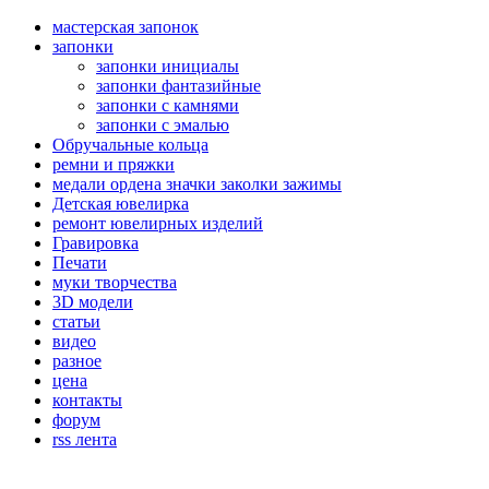
мастерская запонок
запонки
запонки инициалы
запонки фантазийные
запонки с камнями
запонки с эмалью
Обручальные кольца
ремни и пряжки
медали ордена значки заколки зажимы
Детская ювелирка
ремонт ювелирных изделий
Гравировка
Печати
муки творчества
3D модели
статьи
видео
разное
цена
контакты
форум
rss лента