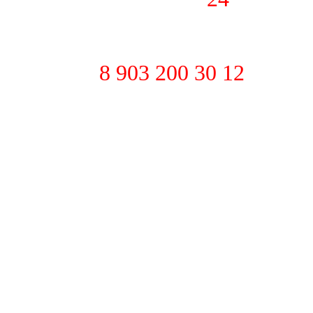
ДВАРИТЕЛЬНОМУ СОГЛАС
тел
8 903 200 30 12
mond изготавливает эксклюзивные ювелирн
ельности - запонки, геральдика, пуговицы
астерами позволяет нам смело выполнять
ь себе то как будет выглядеть законченное
D визуализацию с возможностью просмотра
ат, так как мастер изготавливает его от н
мер изготовление запонок нижней ценовой к