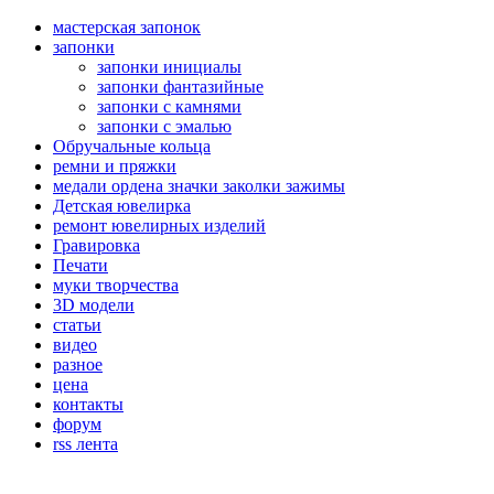
мастерская запонок
запонки
запонки инициалы
запонки фантазийные
запонки с камнями
запонки с эмалью
Обручальные кольца
ремни и пряжки
медали ордена значки заколки зажимы
Детская ювелирка
ремонт ювелирных изделий
Гравировка
Печати
муки творчества
3D модели
статьи
видео
разное
цена
контакты
форум
rss лента