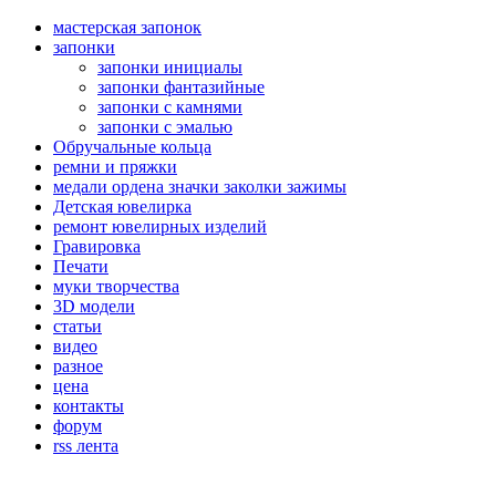
мастерская запонок
запонки
запонки инициалы
запонки фантазийные
запонки с камнями
запонки с эмалью
Обручальные кольца
ремни и пряжки
медали ордена значки заколки зажимы
Детская ювелирка
ремонт ювелирных изделий
Гравировка
Печати
муки творчества
3D модели
статьи
видео
разное
цена
контакты
форум
rss лента