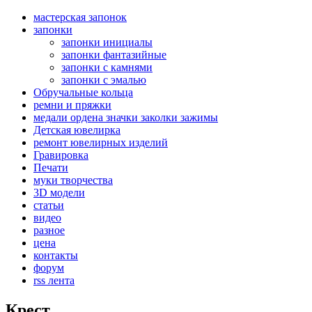
мастерская запонок
запонки
запонки инициалы
запонки фантазийные
запонки с камнями
запонки с эмалью
Обручальные кольца
ремни и пряжки
медали ордена значки заколки зажимы
Детская ювелирка
ремонт ювелирных изделий
Гравировка
Печати
муки творчества
3D модели
статьи
видео
разное
цена
контакты
форум
rss лента
Крест