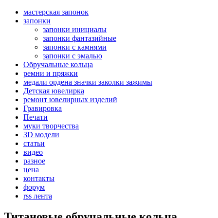
мастерская запонок
запонки
запонки инициалы
запонки фантазийные
запонки с камнями
запонки с эмалью
Обручальные кольца
ремни и пряжки
медали ордена значки заколки зажимы
Детская ювелирка
ремонт ювелирных изделий
Гравировка
Печати
муки творчества
3D модели
статьи
видео
разное
цена
контакты
форум
rss лента
Титановые обручальные кольца